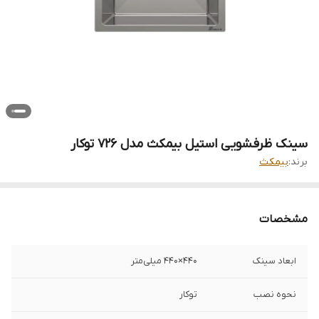
سینک ظرفشویی استیل بیمکث مدل 726 توکار
برند:
بیمکث
مشخصات
ابعاد سینک
440×440 میلی‌متر
نحوه نصب
توکار