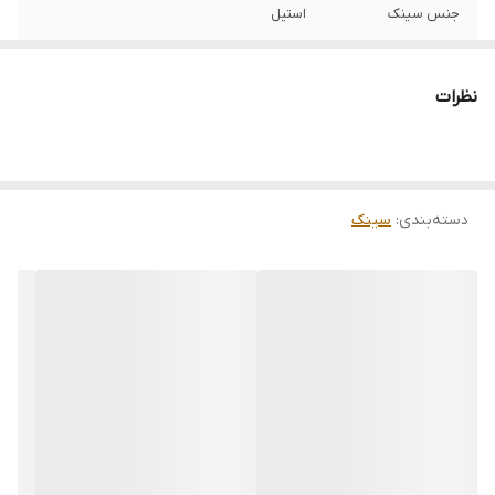
جنس سینک
استیل
تعداد لگن
یک
نظرات
عمق لگن
220 میلی‌متر
نوع سیفون
معمولی
دسته‌بندی
:
سینک
سایز
تک لگن