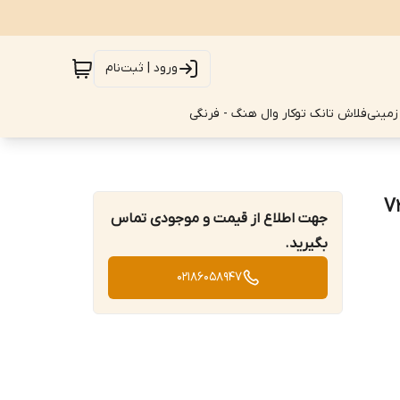
ورود | ثبت‌نام
زمینی
فلاش تانک توکار وال هنگ - فرنگی
جهت اطلاع از قیمت و موجودی تماس
بگیرید.
02186058947