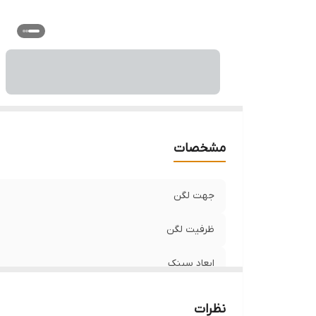
تع
ع
ن
سا
مشخصات
جهت لگن
ظرفیت لگن
ابعاد سینک
نحوه نصب
نظرات