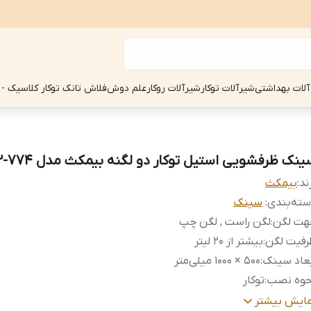
آلات بهداشتی
شیرآلات توکار
شیرآلات روکار
علم دوش
فلاش تانک توکار کلاسیک - 
ینک ظرفشویی استیل توکار دو لگنه بیمکث مدل 774-V2
ند:
بیمکث
ته‌بندی
:
سینک
هت لگن
:
لگن راست , لگن چپ
رفیت لگن
:
بیشتر از ۲۰ لیتر
عاد سینک
:
500 × 1000 میلی‌متر
حوه نصب
:
توکار
نس سینک
:
استیل
مایش بیشتر