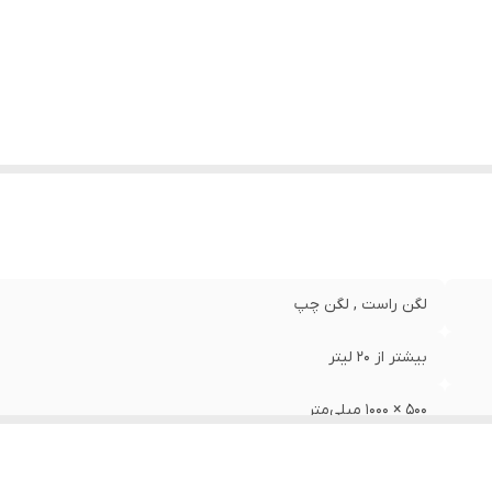
داد لگن
:
دو
مق لگن
:
254 میلی‌متر
وع سیفون
:
معمولی
یز
:
تک لگن
لگن راست , لگن چپ
بیشتر از ۲۰ لیتر
500 × 1000 میلی‌متر
توکار