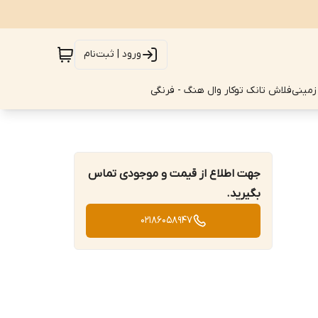
ورود | ثبت‌نام
زمینی
فلاش تانک توکار وال هنگ - فرنگی
جهت اطلاع از قیمت و موجودی تماس
بگیرید.
02186058947