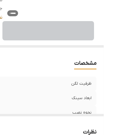
ن
ج
تع
ن
ع
ن
ج
مشخصات
ظرفیت لگن
ابعاد سینک
نحوه نصب
جنس سینک
نظرات