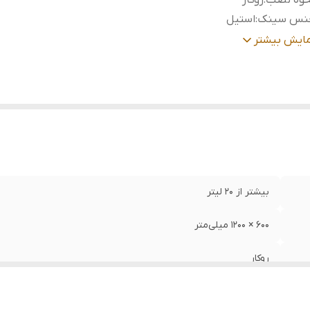
حوه نصب
:
روکار
نس سینک
:
استیل
داد لگن
:
دو
مایش بیشتر
مق لگن
:
241 میلی‌متر
وع سیفون
:
معمولی
هت لگن
:
لگن راست , لگن چپ
بیشتر از ۲۰ لیتر
600 × 1200 میلی‌متر
روکار
استیل