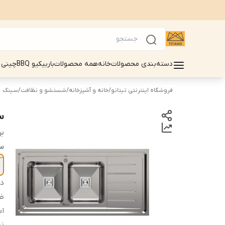
دسته‌بندی محصولات
خانه
همه محصولات
باربیکیو BBQ
چینی 
فروشگاه اینترنتی تیتانو
/
خانه و آشپزخانه
/
شستشو و نظافت
/
سینک
س
بر
سا
دس
ظ
اب