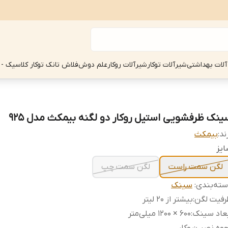
آلات بهداشتی
شیرآلات توکار
شیرآلات روکار
علم دوش
فلاش تانک توکار کلاسیک - 
ینک ظرفشویی استیل روکار دو لگنه بیمکث مدل 925
ند:
بیمکث
یز
لگن سمت راست
لگن سمت چپ
ته‌بندی
:
سینک
رفیت لگن
:
بیشتر از ۲۰ لیتر
عاد سینک
:
600 × 1200 میلی‌متر