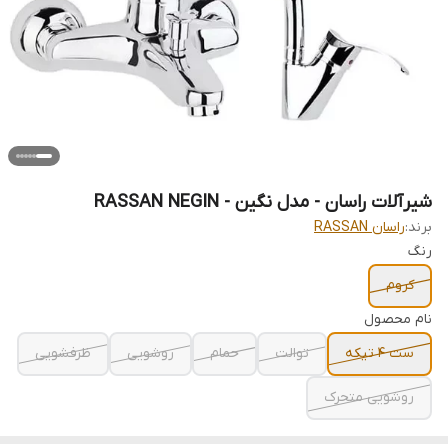
شیرآلات راسان - مدل نگین - RASSAN NEGIN
برند:
راسان RASSAN
رنگ
کروم
نام محصول
ست 4 تیکه
توالت
حمام
روشویی
ظرفشویی
روشویی متحرک