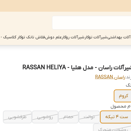
آلات بهداشتی
شیرآلات توکار
شیرآلات روکار
علم دوش
فلاش تانک توکار کلاسیک - 
رآلات راسان - مدل هلیا - RASSAN HELIYA
ند:
راسان RASSAN
نگ
کروم
ام محصول
ست 4 تیکه
توالت
حمام
روشویی
ظرفشویی
روشویی متحرک