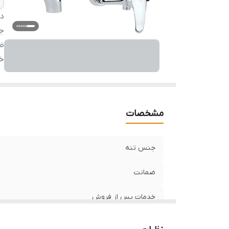
دس
ج
ض
خ
مشخصات
جنس تنه
ضمانت
خدمات پس از فروش