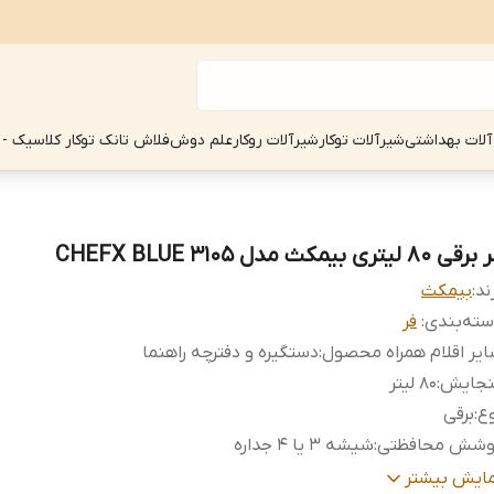
آلات بهداشتی
شیرآلات توکار
شیرآلات روکار
علم دوش
فلاش تانک توکار کلاسیک - 
ی 80 لیتری بیمکث مدل CHEFX BLUE 3105
ند:
بیمکث
ته‌بندی
:
فر
یر اقلام همراه محصول
:
دستگیره و دفترچه راهنما
نجایش
:
80 لیتر
ع
:
برقی
وشش محافظتی
:
شیشه 3 یا 4 جداره
ه مصرف انرژی
:
A
مایش بیشتر