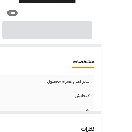
د
س
نح
شن
نو
ت
تو
و
مشخصات
په
ت
سایر اقلام همراه محصول
ع
سا
گنجایش
وی
نوع
ار
ر
پوشش محافظتی
نظرات