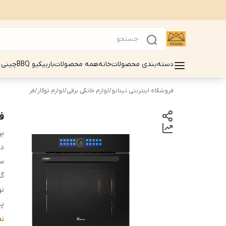
دسته‌بندی محصولات
خانه
همه محصولات
باربیکیو BBQ
چینی 
فروشگاه اینترنتی تیتانو
/
لوازم خانگی برقی
/
لوازم توکار
/
فر
فر برق
بر
دس
سا
گ
نو
پ
رد
ن