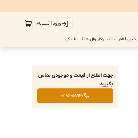
ورود | ثبت‌نام
زمینی
فلاش تانک توکار وال هنگ - فرنگی
جهت اطلاع از قیمت و موجودی تماس
بگیرید.
02186058947