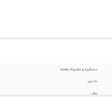
ستگاه نمایش وضعیت
:
لمسی
یستم ایمنی
:
سیستم قطع خودکار
وه عملکرد
:
برقی
اسه کالا
:
2904975404291
ع فر
:
توکار
وضیحات برنامه پخت
:
10 برنامه-جوجه گردان در همه برنامه ها فعال
ان گریل
:
1200
زن
:
47000 گرم
نا
:
60
وضیحات صفحه نمایش
:
TFT گرافیکی
دستگیره و دفترچه راهنما
مق
:
60 سانتی‌متر
یر
مجهز به سینی بخارپز مجهز به شلف هواپز مجهز به شلف ا
80 لیتر
ژگی‌ها
:
و شلف بخارپز
برقی
تفاع
:
60 سانتی‌متر
نگ
:
مشکی
شیشه 3 یا 4 جداره