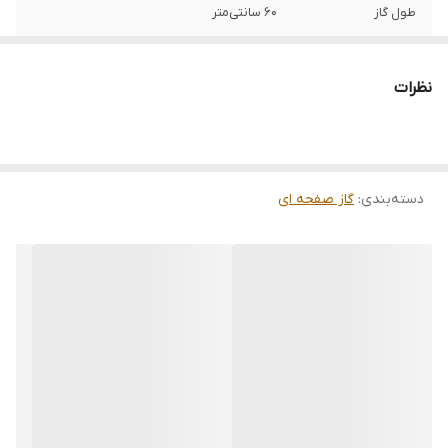
طول گاز
60 سانتی‌متر
شناسه کالا
2904975400118
نظرات
تعداد شعله
چهار شعله
محدوده سایز
کمتر از 60 و 60
دسته‌بندی
:
گاز صفحه ای
رنگ
استیل