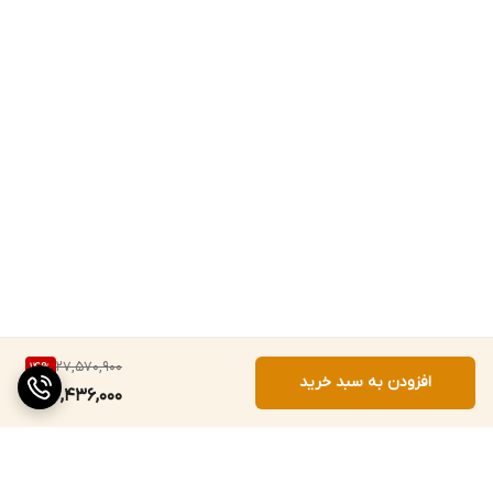
27,570,900
14
%
افزودن به سبد خرید
23,436,000