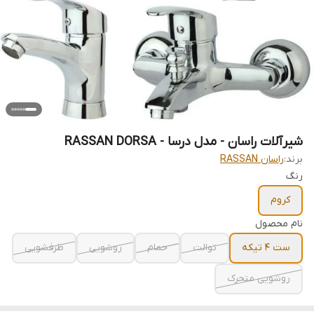
شیرآلات راسان - مدل درسا - RASSAN DORSA
برند:
راسان RASSAN
رنگ
کروم
نام محصول
ست 4 تیکه
توالت
حمام
روشویی
ظرفشویی
روشویی متحرک