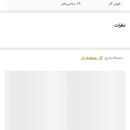
طول گاز
89 سانتی‌متر
شناسه کالا
2904975400156
نظرات
تعداد شعله
پنج شعله
محدوده سایز
85 و بزرگتر از 85
دسته‌بندی
:
گاز صفحه ای
رنگ
استیل