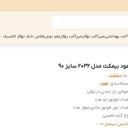
آلات بهداشتی
شیرآلات توکار
شیرآلات روکار
علم دوش
فلاش تانک توکار کلاسیک - 
د بیمکث مدل 2032 سایز 90
ند:
بیمکث
ته‌بندی
:
هود
وه‌ی باز شدن در
:
برقی
داد موتور
:
دو عدد
داد دور موتور عادی
:
چهار عدد
ع کلید
:
لمسی
نس بدنه
:
شیشه
مایش بیشتر