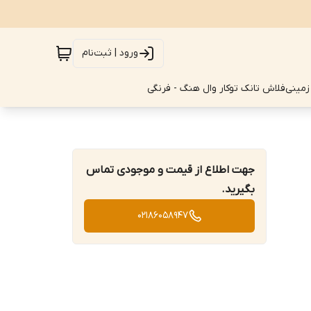
ورود | ثبت‌نام
زمینی
فلاش تانک توکار وال هنگ - فرنگی
جهت اطلاع از قیمت و موجودی تماس
بگیرید.
02186058947