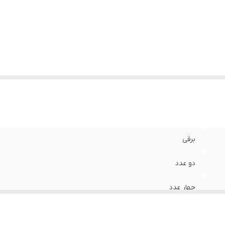
جم مکش
:
750 متر مکعب
حدوده سایز
:
85 و بزرگتر از 85
برقی
دو عدد
چهار عدد
لمسی