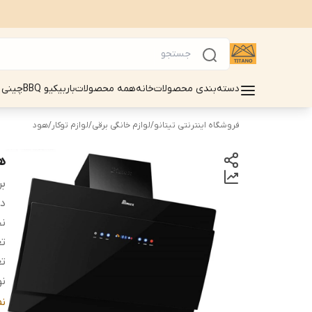
دسته‌بندی محصولات
خانه
همه محصولات
باربیکیو BBQ
چینی 
فروشگاه اینترنتی تیتانو
/
لوازم خانگی برقی
/
لوازم توکار
/
هود
هو
بر
دس
نح
تع
تع
نو
ج
ن