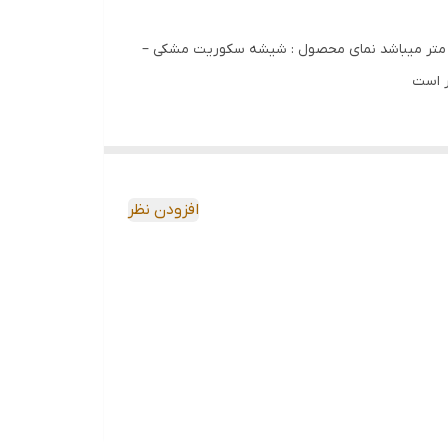
ب – شومینه ای است مدل محصول : B2032U کارخانه هود آشپزخانه بیمکث – Bimax دارای عرض : 90 – 80 سانتی متر میباشد نمای محصول : شیشه سکوریت مشکی –
ر است
افزودن نظر