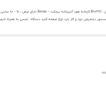
شیشه
خانواده محصول : مور
750 متر مکعب
د سنسور تشخیص دود و گاز دارد نوع صفحه کلید دستگاه : لمسی به همراه تایم
85 و بزرگتر از 85
ید.