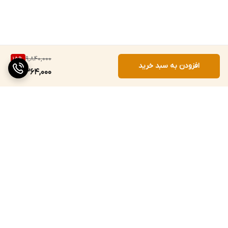
9,840,000
15
%
افزودن به سبد خرید
8,364,000
برگشت به بالا