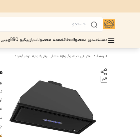
دسته‌بندی محصولات
خانه
همه محصولات
باربیکیو BBQ
چینی 
فروشگاه اینترنتی تیتانو
/
لوازم خانگی برقی
/
لوازم توکار
/
هود
هو
بر
دس
نو
م
تو
ج
تع
ن