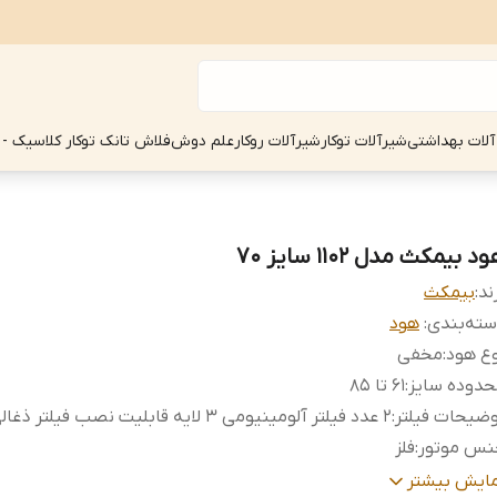
آلات بهداشتی
شیرآلات توکار
شیرآلات روکار
علم دوش
فلاش تانک توکار کلاسیک - 
د بیمکث مدل 1102 سایز 70
ند:
بیمکث
ته‌بندی
:
هود
ع هود
:
مخفی
حدوده سایز
:
61 تا 85
ضیحات فیلتر
:
۲ عدد فیلتر آلومینیومی ۳ لایه قابلیت نصب فیلتر ذغالی دارد
نس موتور
:
فلز
داد موتور
:
یک عدد
مایش بیشتر