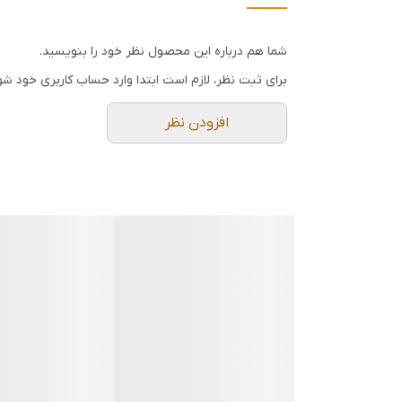
تعداد موتور
شما هم درباره این محصول نظر خود را بنویسید.
سیستم ایمنی
برای ثبت نظر، لازم است ابتدا وارد حساب کاربری خود شو
دستگاه نمایش وضعیت
افزودن نظر
نوع کلید
سایر توضیحات
جنس بدنه
اقلام همراه
عرض هود
طول هود