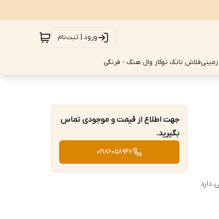
ورود | ثبت‌نام
زمینی
فلاش تانک توکار وال هنگ - فرنگی
جهت اطلاع از قیمت و موجودی تماس
بگیرید.
02186058947