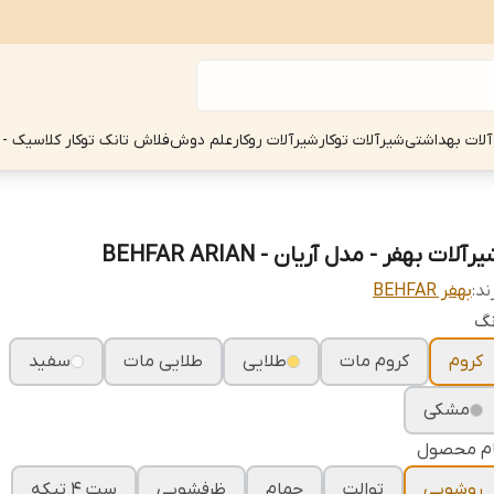
آلات بهداشتی
شیرآلات توکار
شیرآلات روکار
علم دوش
فلاش تانک توکار کلاسیک - 
رآلات بهفر - مدل آریان - BEHFAR ARIAN
ند:
بهفر BEHFAR
نگ
کروم
کروم مات
طلایی
طلایی مات
سفید
مشکی
ام محصول
روشویی
توالت
حمام
ظرفشویی
ست 4 تیکه