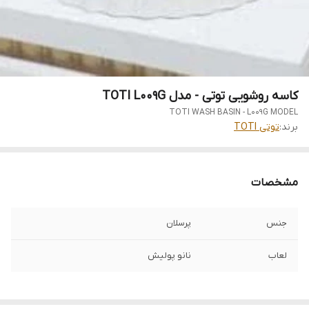
کاسه روشویی توتی - مدل TOTI L009G
TOTI WASH BASIN - L009G MODEL
برند:
توتی TOTI
مشخصات
جنس
پرسلان
لعاب
نانو پولیش