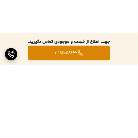
جهت اطلاع از قیمت و موجودی تماس بگیرید.
02186058947
برگشت به بالا