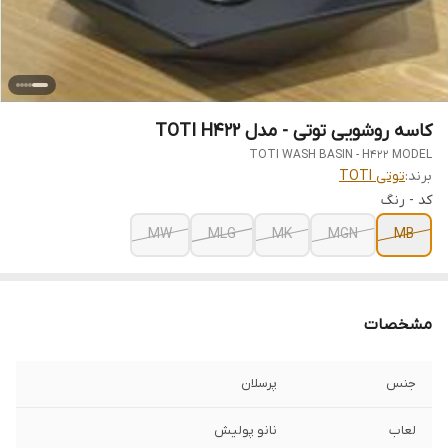
کاسه روشویی توتی - مدل TOTI H422
TOTI WASH BASIN - H422 MODEL
برند:
توتی TOTI
کد - رنگ
MW
MLG
MK
MGN
MB
مشخصات
جنس
پرسلان
لعاب
نانو پولیش