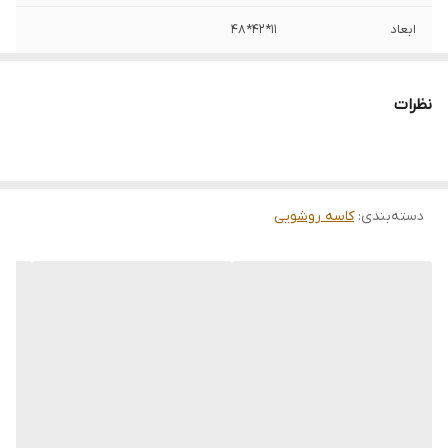
ابعاد
11*42*48
نظرات
دسته‌بندی
:
کاسه روشویی