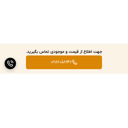
جهت اطلاع از قیمت و موجودی تماس بگیرید.
02186058947
برگشت به بالا