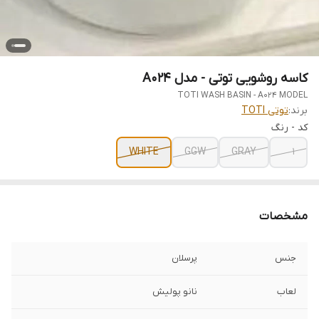
کاسه روشویی توتی - مدل A024
TOTI WASH BASIN - A024 MODEL
برند:
توتی TOTI
کد - رنگ
WHITE
GGW
GRAY
1
مشخصات
جنس
پرسلان
لعاب
نانو پولیش