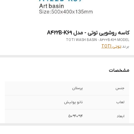
کاسه روشویی توتی - مدل A422B-K69
TOTI WASH BASIN - A422B-K69 MODEL
برند:
توتی TOTI
مشخصات
جنس
پرسلان
لعاب
نانو پولیش
ابعاد
14*40*50