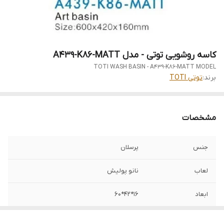
کاسه روشویی توتی - مدل A439-K86-MATT
TOTI WASH BASIN - A439-K86-MATT MODEL
برند:
توتی TOTI
مشخصات
جنس
پرسلان
لعاب
نانو پولیش
ابعاد
16*42*60