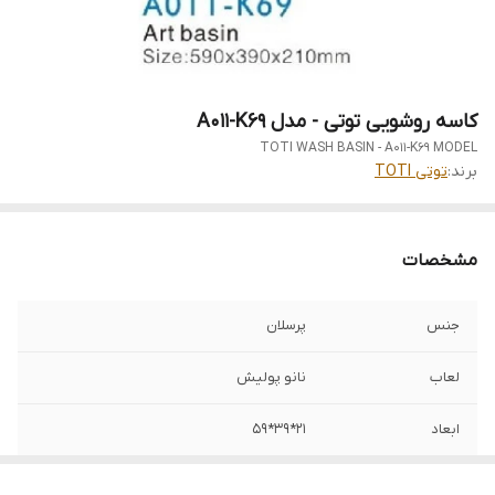
کاسه روشویی توتی - مدل A011-K69
TOTI WASH BASIN - A011-K69 MODEL
برند:
توتی TOTI
مشخصات
جنس
پرسلان
لعاب
نانو پولیش
ابعاد
21*39*59