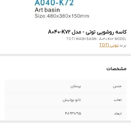
کاسه روشویی توتی - مدل A040-K72
TOTI WASH BASIN - A040-K72 MODEL
برند:
توتی TOTI
مشخصات
جنس
پرسلان
لعاب
نانو پولیش
ابعاد
15*38*48