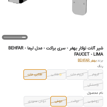
شیر آلات توکار بهفر - سری براکت - مدل لیما - BEHFAR
FAUCET - LIMA
برند:
بهفر BEHFAR
رنگ
کروم
کروم مات
طلایی
طلایی مات
مشکی
نام محصول
روشویی
توالت
دوش
دوش عمودی