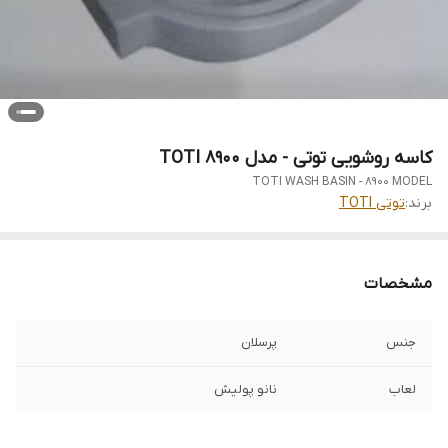
کاسه روشویی توتی - مدل TOTI 8900
TOTI WASH BASIN - 8900 MODEL
برند:
توتی TOTI
مشخصات
جنس
پرسلان
لعاب
نانو پولیش