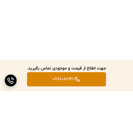
جهت اطلاع از قیمت و موجودی تماس بگیرید.
02186058947