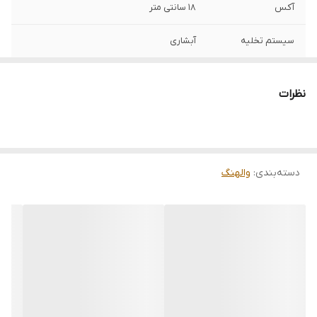
آکس
18 سانتی متر
سیستم تخلیه
آبشاری
سیستم فلاش
دو زمانه
نظرات
خروجی سیفون
خروجی به دیوار
درب
آرام بند
دسته‌بندی
:
والهنگ