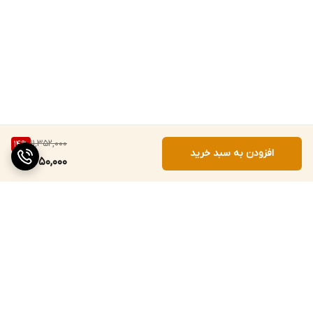
11,352,000
14
%
افزودن به سبد خرید
9,650,000
برگشت به بالا