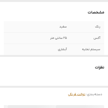
مشخصات
رنگ
سفید
آکس
25 سانتی متر
سیستم تخلیه
آبشاری
سیستم فلاش
دو زمانه
نظرات
طول
62 سانتی متر
خروجی سیفون
خروجی به کف
دسته‌بندی
:
توالت فرنگی
درب
آرام بند