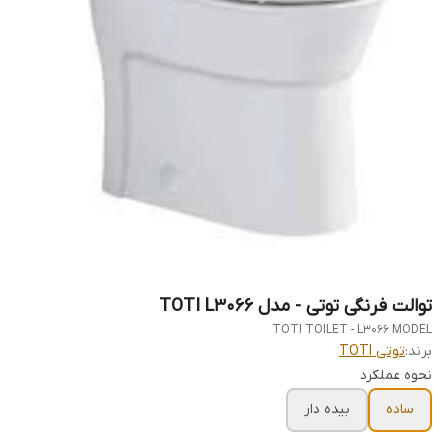
توالت فرنگی توتی - مدل TOTI L3066
TOTI TOILET - L3066 MODEL
برند:
توتی TOTI
نحوه عملکرد
ساده
بیده دار