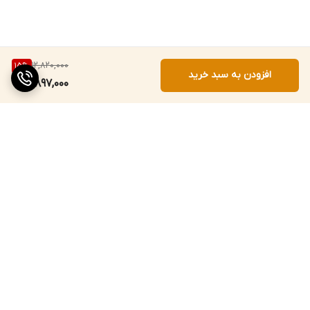
12,820,000
15
%
افزودن به سبد خرید
10,897,000
برگشت به بالا