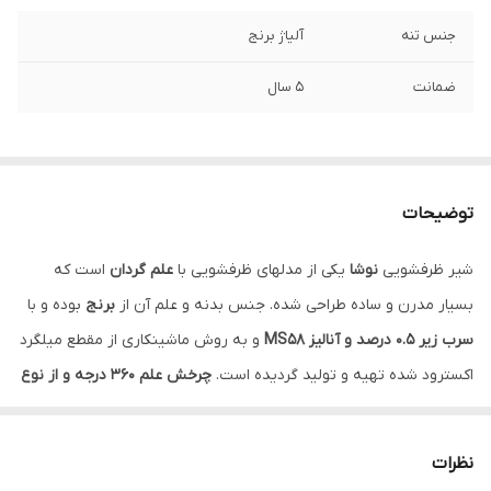
جنس تنه
آلیاژ برنج
ضمانت
5 سال
توضیحات
شیر ظرفشویی
نوشا
یکی از مدلهای ظرفشویی با
علم گردان
است که
بسیار مدرن و ساده طراحی شده. جنس بدنه و علم آن از
برنج
بوده و با
سرب زیر 0.5 درصد و آنالیز MS58
و به روش ماشینکاری از مقطع میلگرد
اکسترود شده تهیه و تولید گردیده است.
چرخش علم 360 درجه و از نوع
عصایی
با ارتفاع مناسب این قابلیت را ایجاد کرده که در هنگام استفاده،
ظروف با علم شیر برخورد نداشته باشد و راحتی استفاده را به ارمغان
نظرات
بیاورد.
سایز کاتریج
این ظرفشویی
25
بوده و
دبی آن 11 لیتر بر دقیقه