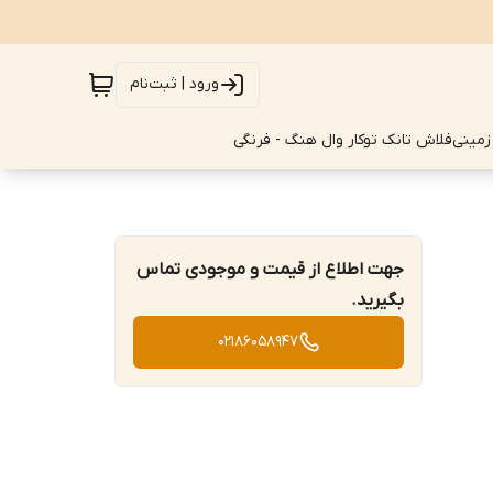
ورود | ثبت‌نام
زمینی
فلاش تانک توکار وال هنگ - فرنگی
جهت اطلاع از قیمت و موجودی تماس
بگیرید.
02186058947