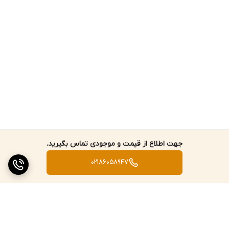
جهت اطلاع از قیمت و موجودی تماس بگیرید.
02186058947