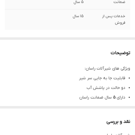
ضمانت
5 سال
خدمات پس از
15 سال
فروش
توضیحات
ویژگی های شیرآلات راسان:
قابلیت جا به جایی سر شیر
دو حالت در پاشش آب
دارای
۵
سال ضمانت راسان
نصب سریع و با سهولت
جنس بدنه:
الیاژ برنج
نقد و بررسی
رنگ:
کروم براق استاندارد و بادوام بالا