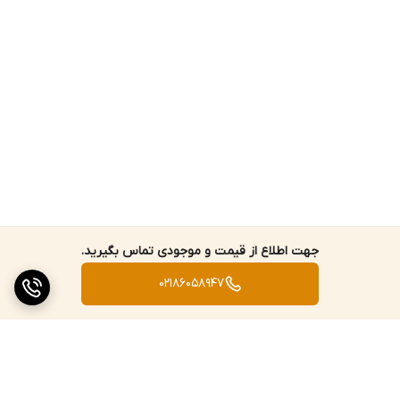
جهت اطلاع از قیمت و موجودی تماس بگیرید.
02186058947