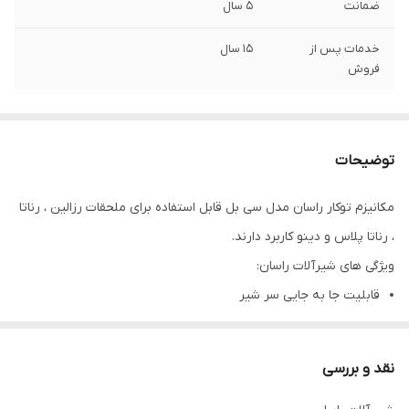
ضمانت
5 سال
خدمات پس از
15 سال
فروش
توضیحات
مکانیزم توکار راسان مدل سی بل قابل استفاده برای ملحقات رزالین ، رناتا
، رناتا پلاس و دینو کاربرد دارند.
ویژگی های شیرآلات راسان:
قابلیت جا به جایی سر شیر
دو حالت در پاشش آب
دارای
۵
سال ضمانت راسان
نقد و بررسی
نصب سریع و با سهولت