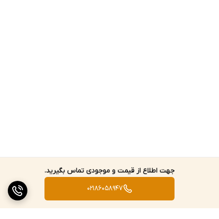
جهت اطلاع از قیمت و موجودی تماس بگیرید.
02186058947