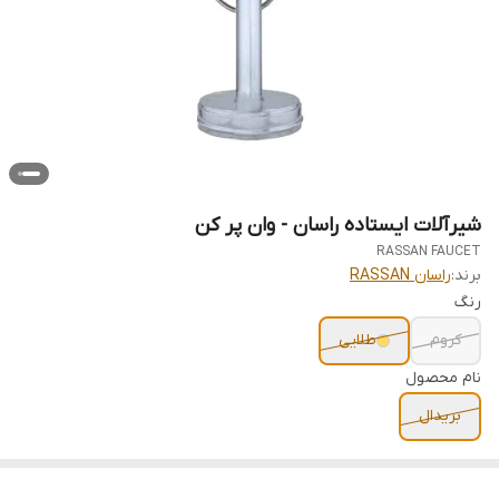
شیرآلات ایستاده راسان - وان پر کن
RASSAN FAUCET
برند:
راسان RASSAN
رنگ
کروم
طلایی
نام محصول
بریدال