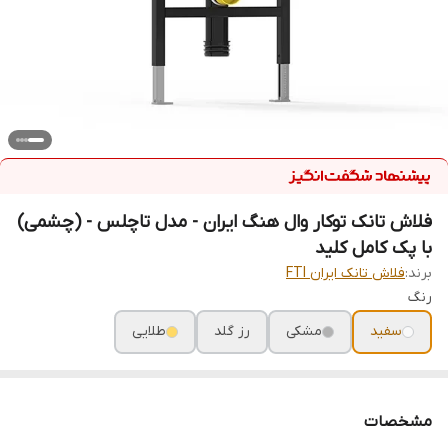
فلاش تانک توکار وال هنگ ایران - مدل تاچلس - (چشمی)
با پک کامل کلید
برند:
فلاش تانک ایران FTI
رنگ
سفید
مشکی
رز گلد
طلایی
مشخصات