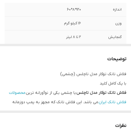
اندازه
120*8*60
وزن
16 کیلو گرم
گنجایش
2 تا 8 لیتر
جنس
پلاستیک
توضیحات
فلاش تانک توکار مدل تاچلس (چشمی)
با پک کامل کلید
فلاش تانک توکار مدل تاچلس
یا چشمی یکی از نوآورانه ترین
محصولات
فلاش تانک ایران
می باشد. این فلاش تانک که مجهز به پمپ دوزمانه
پنوماتیک می باشد با قدرت گرفتن از برق ورودی 6 ولتی سنسور
تشخیص حرکت خود را به کار می اندازد. 5 ثانیه پس از قرارگرفتن فرد
نظرات
روبروی سنسور چشمی
فلاش تانک تاچلس
، عملکرد آن آغاز می گردد. بعد