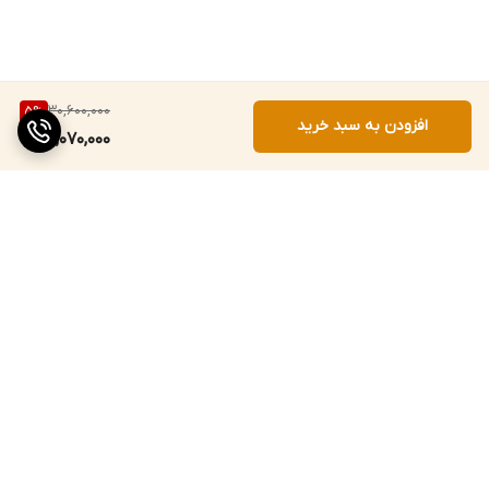
30,600,000
5
%
افزودن به سبد خرید
29,070,000
برگشت به بالا