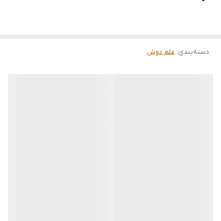
شیلنگ دوش حمام با نشان ملی استاندارد ایران
نگهدارنده سردوش متحرک از جنس فلز برنج
آبریز برنجی باقابلیت جمع شدن در زیر پنل دوش
دارای ۴ عدد شاورجت با طراحی خاص
دسته‌بندی
:
علم دوش
شیلنگ های اتصال ورودی سردوگرم دارای نشان ملی استاندارد
کلیه قطعات در ارتباط با آب از جنس فلز برنج
کلیه پیچ ها و بست های استفاده شده از جنس استیل ۳۰۴
قابلیت نصب آسان