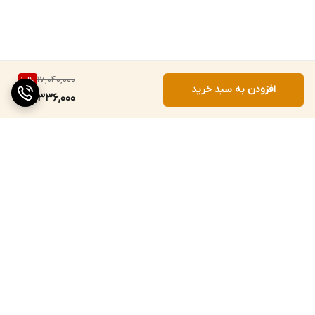
17,040,000
10
%
افزودن به سبد خرید
15,336,000
برگشت به بالا