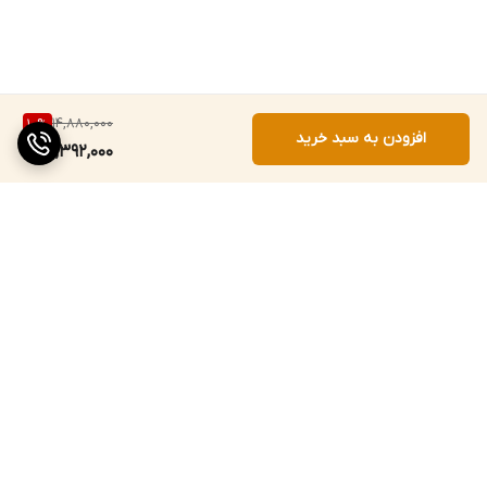
14,880,000
10
%
افزودن به سبد خرید
13,392,000
برگشت به بالا