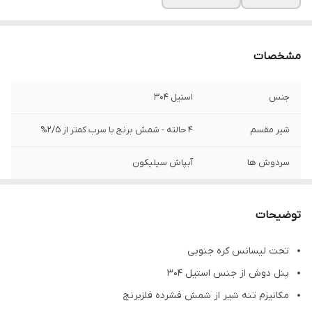
مشخصات
جنس
استیل 304
شیر مقسم
۴ حالته - شمش برنج با سرب کمتر از ۲/۵%
سردوش ها
آبپاش سیلیکون
شاور جت ها
۴شاورجت سیلیکونی
توضیحات
شیلنگ ها
زره استیل ۳۰۴ - شیلنگ داخلی سیلیکون دارای
نشان استاندارد
تحت لیسانس کره جنوبی
پنل دوش از جنس استیل ۳۰۴
گوشی
آبپاش سیلیکونی با ترکیب آب و هوا دارای
نشان استاندارد
مکانیزم تنه شیر از شمش فشرده فلزبرنج