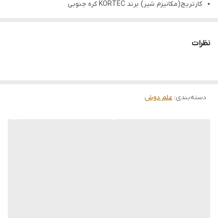
کارتریج(مکانیزم شیر) برند KORTEC کره جنوبی
دارای تاییدیه از آزمایشگاه اداره استاندارد
سردوش‌ها بانشان ملی استاندارد ایران
نظرات
سردوش‌ها با قابلیت تمیز شدن آسان
سردوش متحرک با قابلیت ترکیب آب و ‌هوا
شیلنگ دوش حمام با نشان ملی استاندارد ایران
دسته‌بندی
:
علم دوش
نگهدارنده سردوش متحرک از جنس فلز برنج
آبریز برنجی باقابلیت جمع شدن در زیر پنل دوش
دارای ۴ عدد شاورجت با طراحی خاص
شیلنگ های اتصال ورودی سردوگرم دارای نشان ملی استاندارد
کلیه قطعات در ارتباط با آب از جنس فلز برنج
کلیه پیچ ها و بست های استفاده شده از جنس استیل ۳۰۴
قابلیت نصب آسان