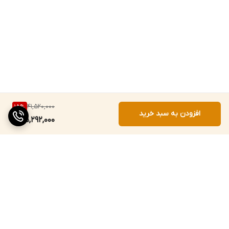
41,520,000
15
%
افزودن به سبد خرید
35,292,000
برگشت به بالا