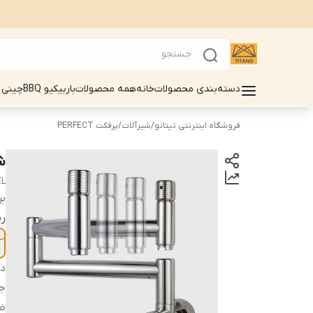
دسته‌بندی محصولات
خانه
همه محصولات
باربیکیو BBQ
چینی 
فروشگاه اینترنتی تیتانو
/
شیرآلات
/
پرفکت PERFECT
ش
EL
بر
ر
دس
ج
ض