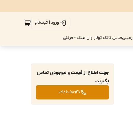
ورود | ثبت‌نام
زمینی
فلاش تانک توکار وال هنگ - فرنگی
جهت اطلاع از قیمت و موجودی تماس
بگیرید.
02186058947