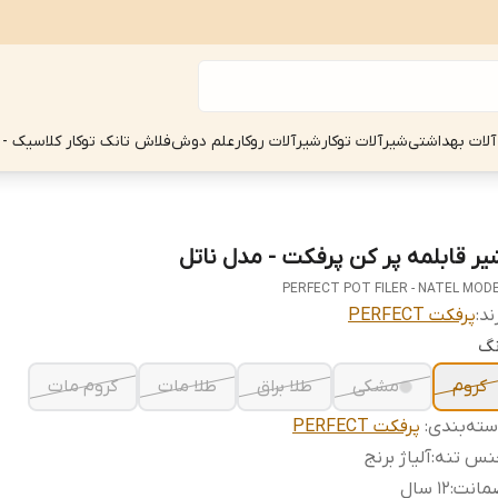
آلات بهداشتی
شیرآلات توکار
شیرآلات روکار
علم دوش
فلاش تانک توکار کلاسیک - 
یر قابلمه پر کن پرفکت - مدل ناتل
PERFECT POT FILER - NATEL MOD
ند:
پرفکت PERFECT
نگ
کروم
مشکی
طلا براق
طلا مات
کروم مات
ته‌بندی
:
پرفکت PERFECT
نس تنه
:
آلیاژ برنج
مانت
:
12 سال