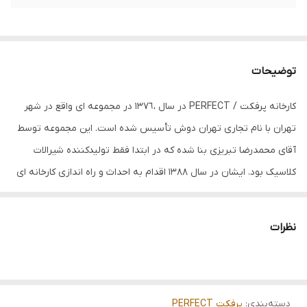
توضیحات
کارخانه پرفکت / PERFECT در سال ،١٣٧٦ در مجموعه ای واقع در شهر
تهران با نام تجاری تهران دوش تأسیس شده است. این مجموعه توسط
آقای محمدرضا تبریزی بنا شده که در ابتدا فقط تولیدکننده شیرالات
کلاسیک بود. ایشان در سال ١٣٨٨ اقدام به احداث و راه اندازی کارخانه ای
در تهران، شهر صنعتی عباس آباد نموده و امروز این مجموعه با بیش از
دو دهه فعالیت، توانسته با اتکا به مهندسین مجرب داخلی به تولید
نظرات
انواع شیرآلات بهداشتی اهرمی، شیرآلات توکار بپردازد.
پرفکت / PERFECT با بازنگری در نام تجاری، با رویکردی جدید و متفاوت
در طراحی، بسته بندی محصولات، در سال ١٤٠٢ توسط یک تیم مجرب در
دسته‌بندی
:
پرفکت PERFECT
حوزه برندینگ محصولاتی را ارائه می دهد، تا جلوه ای از کیفیت در تولید