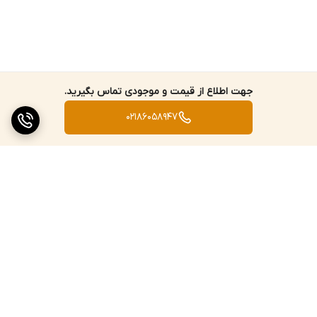
جهت اطلاع از قیمت و موجودی تماس بگیرید.
02186058947
برگشت به بالا