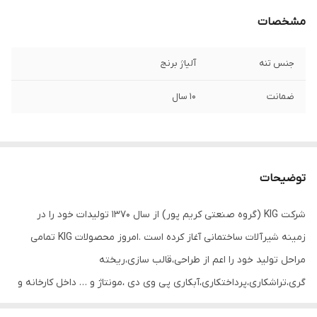
مشخصات
جنس تنه
آلیاژ برنج
ضمانت
10 سال
توضیحات
شرکت KIG (گروه صنعتی کریم پور) از سال ۱۳۷۰ تولیدات خود را در
زمینه شیرآلات ساختمانی آغاز کرده است .امروز محصولات KIG تمامی
مراحل تولید خود را اعم از طراحی،قالب سازی،ریخته
گری،تراشکاری،پرداختکاری،آبکاری پی وی دی ،مونتاژ و … داخل کارخانه و
با استفاده از پرسنلی مجرب انجام می دهد تا محصولی با کیفیت جهانی