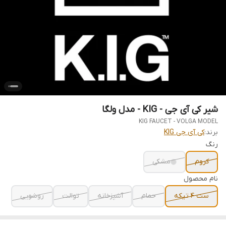
شیر کی آی جی - KIG - مدل ولگا
KIG FAUCET - VOLGA MODEL
برند:
کی آی جی KIG
رنگ
کروم
مشکی
نام محصول
ست 4 تیکه
حمام
آشپزخانه
توالت
روشویی