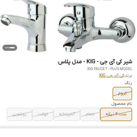
شیر کی آی جی - KIG - مدل پلاس
KIG FAUCET - PLUS MODEL
برند:
کی آی جی KIG
رنگ
کروم
نام محصول
ست 4 تیکه
حمام
آشپزخانه
توالت
روشویی