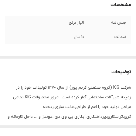
مشخصات
جنس تنه
آلیاژ برنج
ضمانت
10 سال
توضیحات
شرکت KIG (گروه صنعتی کریم پور) از سال ۱۳۷۰ تولیدات خود را در
زمینه شیرآلات ساختمانی آغاز کرده است .امروز محصولات KIG تمامی
مراحل تولید خود را اعم از طراحی،قالب سازی،ریخته
گری،تراشکاری،پرداختکاری،آبکاری پی وی دی ،مونتاژ و … داخل کارخانه و
با استفاده از پرسنلی مجرب انجام می دهد تا محصولی با کیفیت جهانی