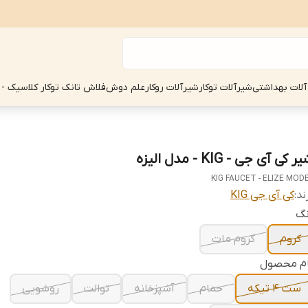
آلات بهداشتی
شیرآلات توکار
شیرآلات روکار
علم دوش
فلاش تانک توکار کلاسیک - 
ر کی آی جی - KIG - مدل الیزه
KIG FAUCET - ELIZE MOD
ند:
کی آی جی KIG
نگ
کروم
کروم مات
ام محصول
ست 4 تیکه
حمام
آشپزخانه
توالت
روشویی