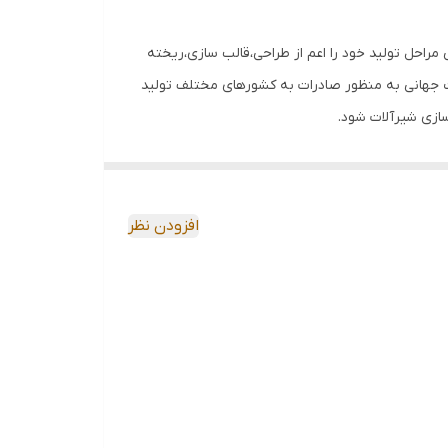
تی کریم پور) از سال ۱۳۷۰ تولیدات خود را در زمینه شیرآلات ساختمانی آغاز کرده است .امروز محصولات KIG تمامی مراحل تولید خود را اعم از طراحی،قالب سازی،ریخته
فیت جهانی به منظور صادرات به کشورهای مختلف تولید
اهینامه در زمینه بهینه سازی مصرف انرژی آب
کمک دستگاه های به روز و پیشرفته ،جهت ارائه
افزودن نظر