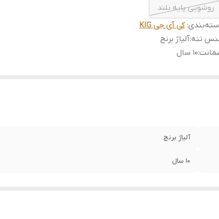
روشویی پایه بلند
ته‌بندی
:
کی آی جی KIG
نس تنه
:
آلیاژ برنج
مانت
:
10 سال
آلیاژ برنج
10 سال