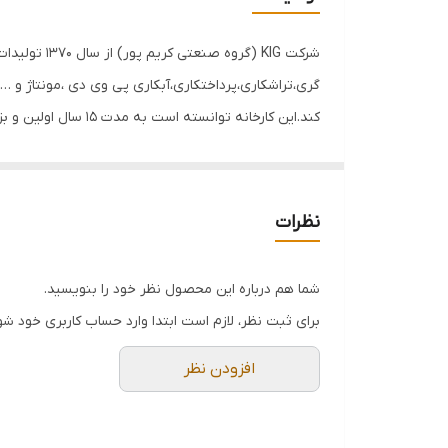
گری،تراشکاری،پرداختکاری،آبکاری پی وی دی ،مونتاژ و …
کند.این کارخانه توانسته است به مدت ۱۵ سال اولین و بزرگترین کارخانه در صنف شیرآلات ساختمانی کشور در زمینه قالب سازی و تنه سازی شیرآلات شود.
شرکت خود را به دریافت استاندارد های مربوطه ملزوم کرد
پتانسیل تولید
: خط تولید حرفه ای با استفاده از دستگاه های به روز جهت تولید،این
کیفیت بی نظیر
: محصول با کیفیت شیرآلات کی آی جی به
نظرات
محصولات با کیفیت به بازار، از مرحله طراحی تا مونتاژ را 
خدمات پس از فروش
:
گارانتی ۱۰ ساله
،تمامی کالاهای تولید برند KIG دارای ۱۰ سال گارانتی برای همه مصرف کنندگ
شما هم درباره این محصول نظر خود را بنویسید.
برای ثبت نظر، لازم است ابتدا وارد حساب کاربری خود شو
افزودن نظر