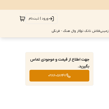
ورود | ثبت‌نام
زمینی
فلاش تانک توکار وال هنگ - فرنگی
جهت اطلاع از قیمت و موجودی تماس
بگیرید.
02186058947