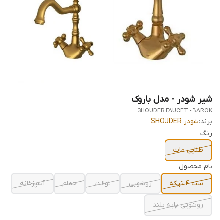
شیر شودر - مدل باروک
SHOUDER FAUCET - BAROK
برند:
شودر SHOUDER
رنگ
طلایی مات
نام محصول
ست 4 تیکه
روشویی
توالت
حمام
آشپزخانه
روشویی پایه بلند