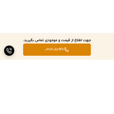
این مدل از شیر اکو شودر باعث رسوب‌پذیری کمتر بدنه می‌شود. بنابراین
می‌توان گفت که یکی از نگرانی‌های همیشگی شما که همان رسوب
گرفتگی شیر است، تا حد زیادی برطرف خواهد شد. اما کیفیت آب مصرفی
و بهداشتی بودن آن نیز همیشه جزو یکی از دغدغه‌های مصرف‌کنندگان
بوده و هست. این موضوع به دلیل وجود سرب در بدنه شیرآلات
جهت اطلاع از قیمت و موجودی تماس بگیرید.
بهداشتی است. البته این درصد بسیار ناچیز بوده و بخش بیشتر بدنه را
02186058947
برنج و روی در حدود 98 درصد تشکیل می‌دهد. بنابراین می‌توان گفت در
این مدل کمتر از 2 درصد سرب که مورد تایید FDA می‌باشد، به کار رفته
است.
نوع پرلاتور
در انتهای آبریز این شیر، قطعه‌ای دایره‌ای شکل و مشبک تعبیه شده
است. در بازار به آن پرلاتور یا آبفشان گفته می‌شود. پرلاتور‌های شودر به
برگشت به بالا
طور ویژه برای کاهش مصرف آب طراحی شده‌اند. این نوع پرلاتور به