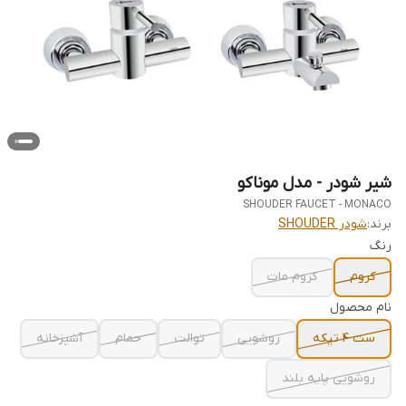
شیر شودر - مدل موناکو
SHOUDER FAUCET - MONACO
برند:
شودر SHOUDER
رنگ
کروم
کروم مات
نام محصول
ست 4 تیکه
روشویی
توالت
حمام
آشپزخانه
روشویی پایه بلند