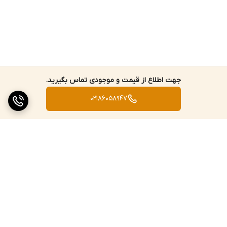
این مدل از شیر اکو شودر باعث رسوب‌پذیری کمتر بدنه می‌شود. بنابراین
می‌توان گفت که یکی از نگرانی‌های همیشگی شما که همان رسوب
گرفتگی شیر است، تا حد زیادی برطرف خواهد شد. اما کیفیت آب مصرفی
و بهداشتی بودن آن نیز همیشه جزو یکی از دغدغه‌های مصرف‌کنندگان
بوده و هست. این موضوع به دلیل وجود سرب در بدنه شیرآلات
جهت اطلاع از قیمت و موجودی تماس بگیرید.
بهداشتی است. البته این درصد بسیار ناچیز بوده و بخش بیشتر بدنه را
02186058947
برنج و روی در حدود 98 درصد تشکیل می‌دهد. بنابراین می‌توان گفت در
این مدل کمتر از 2 درصد سرب که مورد تایید FDA می‌باشد، به کار رفته
است.
نوع پرلاتور
در انتهای آبریز این شیر، قطعه‌ای دایره‌ای شکل و مشبک تعبیه شده
است. در بازار به آن پرلاتور یا آبفشان گفته می‌شود. پرلاتور‌های شودر به
برگشت به بالا
طور ویژه برای کاهش مصرف آب طراحی شده‌اند. این نوع پرلاتور به