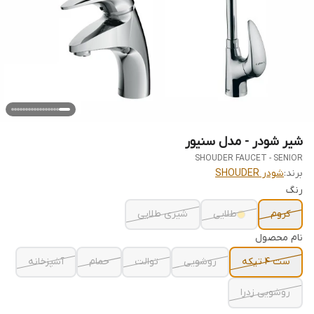
شیر شودر - مدل سنیور
SHOUDER FAUCET - SENIOR
برند:
شودر SHOUDER
رنگ
کروم
طلایی
شیری طلایی
نام محصول
ست 4 تیکه
روشویی
توالت
حمام
آشپزخانه
روشویی زدرا