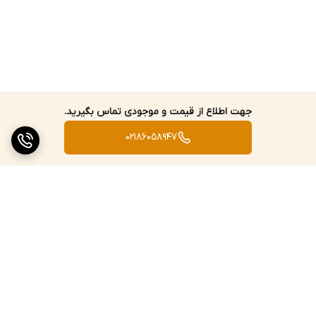
این مدل از شیر اکو شودر باعث رسوب‌پذیری کمتر بدنه می‌شود. بنابراین
می‌توان گفت که یکی از نگرانی‌های همیشگی شما که همان رسوب
گرفتگی شیر است، تا حد زیادی برطرف خواهد شد. اما کیفیت آب مصرفی
و بهداشتی بودن آن نیز همیشه جزو یکی از دغدغه‌های مصرف‌کنندگان
بوده و هست. این موضوع به دلیل وجود سرب در بدنه شیرآلات
جهت اطلاع از قیمت و موجودی تماس بگیرید.
بهداشتی است. البته این درصد بسیار ناچیز بوده و بخش بیشتر بدنه را
02186058947
برنج و روی در حدود 98 درصد تشکیل می‌دهد. بنابراین می‌توان گفت در
این مدل کمتر از 2 درصد سرب که مورد تایید FDA می‌باشد، به کار رفته
است.
نوع پرلاتور
در انتهای آبریز این شیر، قطعه‌ای دایره‌ای شکل و مشبک تعبیه شده
است. در بازار به آن پرلاتور یا آبفشان گفته می‌شود. پرلاتور‌های شودر به
برگشت به بالا
طور ویژه برای کاهش مصرف آب طراحی شده‌اند. این نوع پرلاتور به