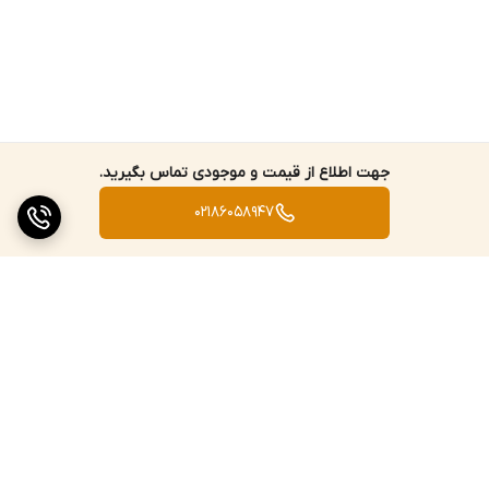
این مدل از شیر اکو شودر باعث رسوب‌پذیری کمتر بدنه می‌شود. بنابراین
می‌توان گفت که یکی از نگرانی‌های همیشگی شما که همان رسوب
گرفتگی شیر است، تا حد زیادی برطرف خواهد شد. اما کیفیت آب مصرفی
و بهداشتی بودن آن نیز همیشه جزو یکی از دغدغه‌های مصرف‌کنندگان
بوده و هست. این موضوع به دلیل وجود سرب در بدنه شیرآلات
جهت اطلاع از قیمت و موجودی تماس بگیرید.
بهداشتی است. البته این درصد بسیار ناچیز بوده و بخش بیشتر بدنه را
02186058947
برنج و روی در حدود 98 درصد تشکیل می‌دهد. بنابراین می‌توان گفت در
این مدل کمتر از 2 درصد سرب که مورد تایید FDA می‌باشد، به کار رفته
است.
نوع پرلاتور
در انتهای آبریز این شیر، قطعه‌ای دایره‌ای شکل و مشبک تعبیه شده
است. در بازار به آن پرلاتور یا آبفشان گفته می‌شود. پرلاتور‌های شودر به
برگشت به بالا
طور ویژه برای کاهش مصرف آب طراحی شده‌اند. این نوع پرلاتور به