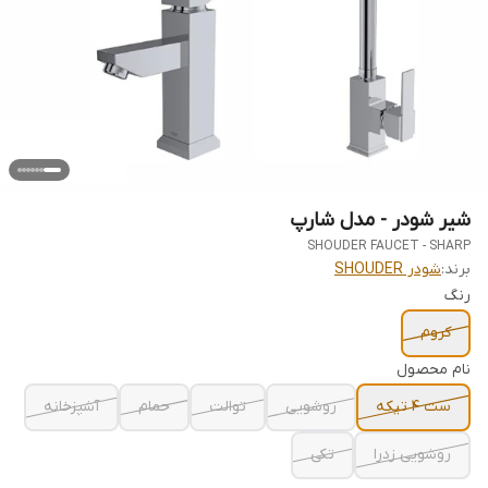
شیر شودر - مدل شارپ
SHOUDER FAUCET - SHARP
برند:
شودر SHOUDER
رنگ
کروم
نام محصول
ست 4 تیکه
روشویی
توالت
حمام
آشپزخانه
روشویی زدرا
تکی