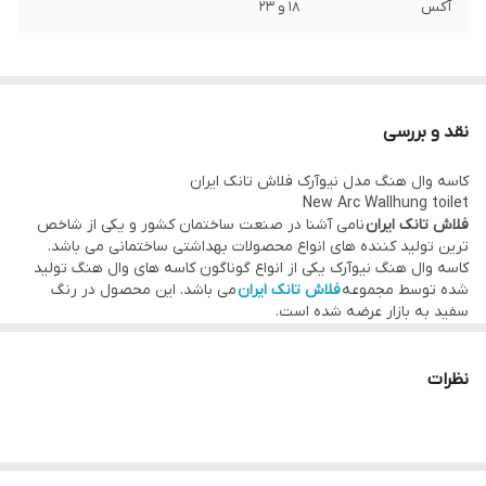
آکس
18 و 23
نقد و بررسی
کاسه وال هنگ مدل نیوآرک فلاش تانک ایران
New Arc Wallhung toilet
فلاش تانک ایران
نامی آشنا در صنعت ساختمان کشور و یکی از شاخص
ترین تولید کننده های انواع محصولات بهداشتی ساختمانی می باشد.
کاسه وال هنگ نیوآرک یکی از انواع گوناگون کاسه های وال هنگ تولید
شده توسط مجموعه
فلاش تانک ایران
می باشد. این محصول در رنگ
سفید به بازار عرضه شده است.
نسل آینده سرویس های بهداشتی
کاسه توالت وال هنگ
فلاش تانک ایران
مدل نیوآرک با طراحی مدرن و
استفاده بهینه از فضا، محیطی راحت در تمامی سرویس های بهداشتی با
نظرات
هر ساختاری را فراهم می کنند.
درب آرام بند
درب آسان باز شو
صرفه جویی در فضا
شست و شو با قدرت بالا