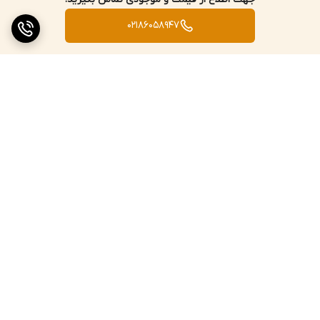
02186058947
برگشت به بالا
ارسال ویژه
پشتیبانی ۲۴ ساعته