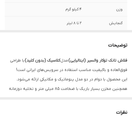
وزن
4 کیلو گرم
گنجایش
2 تا 8 لیتر
جنس
پلاستیک
توضیحات
فلاش تانک توکار والسیر (ایتالیایی)
مدل
کلاسیک (بدون کلید)
با طراحی
فوق‌العاده و باکیفیت مناسب استفاده در سرویس‌های ایرانی است!
این محصول با دوام در دو مدل پنوماتیک و مکانیکی ارائه می‌شود.
همچنین مخزن بسیار باریک با ضخامت ۸۵ میلی متر و تخلیه دوزمانه
این فلاش تانک باعث شده تا استفاده از مصرف آب به حداقل برسد.
فلاش تانک توکار والسیر با بدنه
طراحی کلاسیک،
عایق
نظرات
صدا
و
استاندارد
CE
تمامی نیاز سرویس بهداشتی‌های ایرانی را برطرف
می‌کند.