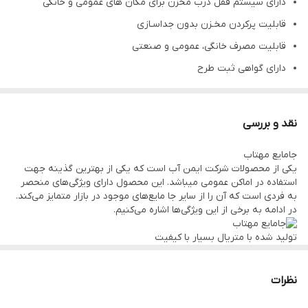
دارای سیستم قفل درب مخزن برای مکان های عمومی و خانگی
قابلیت پرکردن مخـزن بدون جداسـازی
قابلیت مصرف خانگی، عمومی و صنعتی
دارای گواهی ثبت طرح
عمر طولانی
نقد و بررسی
جامایع مهتاب
یکی از محصولات شرکت ایمن آب است که یکی از بهترین گذینه جهت
استفاده در اماکن عمومی میباشد. این محصول دارای ویژگی‌های منحصر
به فردی است که آن را از سایر جا مایع‌های موجود در بازار متمایز می‌کند.
در ادامه به برخی از این ویژگی‌ها اشاره می‌کنیم.
تولید شده با متریال بسیار با کیفیت
یکی از مهم‌ترین عواملی که در انتخاب یک جامایع تاثیرگذار است، کیفیت
متریال آن است. جامایع مدل مهتاب ایمن آب با استفاده از متریال بسیار
با کیفیت و مقاوم تولید شده است. این متریال از نوع پلاستیک ABS
نظرات
است که دارای خواص زیر است:
– مقاوم در برابر ضربه، خط و خش، سایش و شکستگی