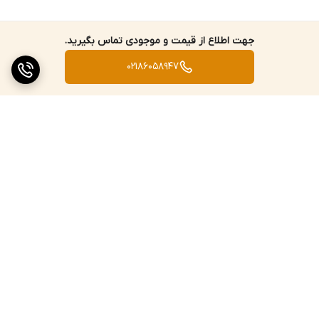
جهت اطلاع از قیمت و موجودی تماس بگیرید.
02186058947
برگشت به بالا