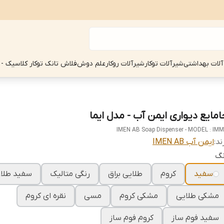
آلات بهداشتی
شیرآلات توکار
شیرآلات روکار
علم دوش
فلاش تانک توکار کلاسیک - 
امایع دیواری ایمن آب - مدل ایما
IMEN AB Soap Dispenser - MODEL : IM
ند:
ایمن آب IMEN AB
نگ
سفید
کروم
طلایی براق
رنگی متالیک
سفید طلا
مشکی طلایی
مشکی کروم
مسی
نقره ای کروم
سفید فوم ساز
کروم فوم ساز