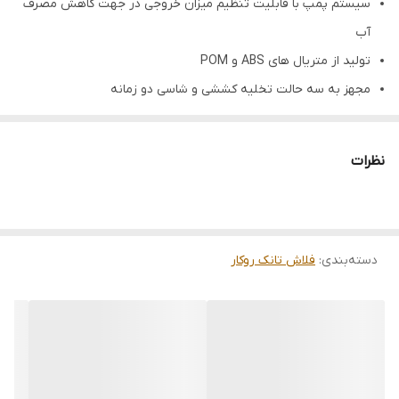
سیستم پمپ با قابلیت تنظیم میزان خروجی در جهت کاهش مصرف
آب
تولید از متریال های ABS و POM
مجهز به سه حالت تخلیه کششی و شاسی دو زمانه
مجهز به فلوتر (شناور) دیافراگمی بـی صـدا
حجم خروجی آب ۲ تا ۹ لیتر (قابل تنظیم)
نظرات
سرعت خروجی آب ۹/۱ لیتر بر ثانیه
دسته‌بندی
:
فلاش تانک روکار