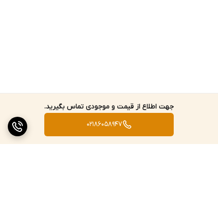
جهت اطلاع از قیمت و موجودی تماس بگیرید.
02186058947