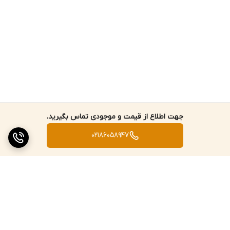
جهت اطلاع از قیمت و موجودی تماس بگیرید.
02186058947